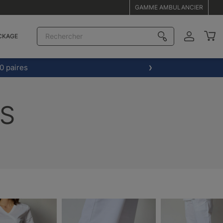
GAMME AMBULANCIER
CKAGE
0 paires
ES