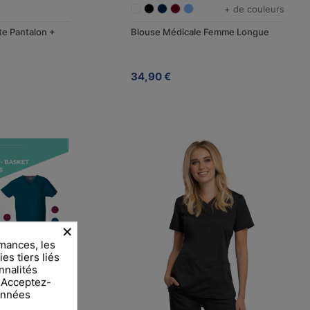
+ de couleurs
xte Pantalon +
Blouse Médicale Femme Longue
34,90 €
×
mances, les
es tiers liés
nnalités
. Acceptez-
données