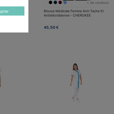
+ de couleurs
pter
xte Pantalon +
Blouse Médicale Femme Anti-Tache Et
soires
Antimicrobienne - CHEROKEE
45,50 €