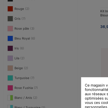
Rouge
(2)
Kit I
Blou
Gris
(7)
36,
Rose pâle
(3)
Bleu Royal
(6)
Iris
(6)
Lila
(2)
Beige
(2)
Turquoise
(7)
Ce magasin vo
Rose Fushia
(7)
fonctionnalité
aux réseaux so
Blanc / Anis
(2)
optimisées su
vous ces cook
personnelles
Blanc / Turquoise
(1)