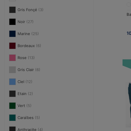
Gris Fonçé
(3)
Ba
Noir
(27)
1
Marine
(25)
Bordeaux
(6)
Rose
(13)
Gris Clair
(6)
Ciel
(12)
Etain
(2)
Vert
(5)
Caraïbes
(5)
Anthracite
(4)