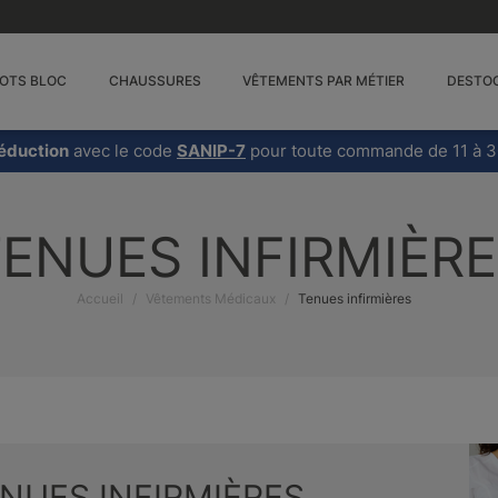
OTS BLOC
CHAUSSURES
VÊTEMENTS PAR MÉTIER
DESTO
éduction
avec le code
SANIP-7
pour toute commande de 11 à 3
ENUES INFIRMIÈR
Accueil
Vêtements Médicaux
Tenues infirmières
NUES INFIRMIÈRES