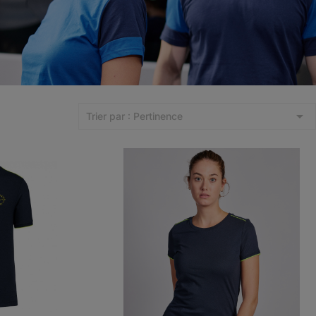

Trier par : Pertinence