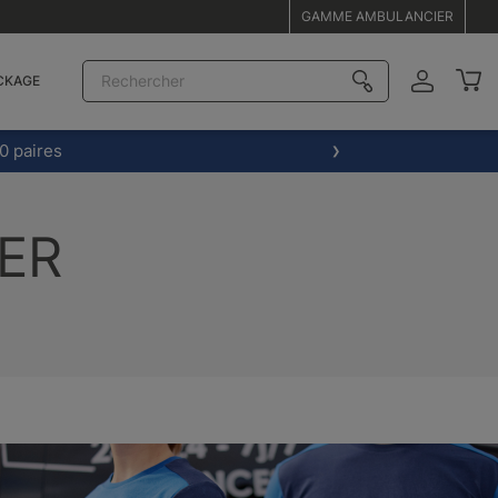
GAMME AMBULANCIER
CKAGE
0 paires
ER