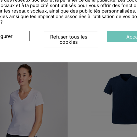
+ de couleurs
ciaux et à la publicité sont utilisés pour vous offrir des fonctio
r les réseaux sociaux, ainsi que des publicités personnalisées
Shirt Bicolore - Homme
T-Shirt Manches Lon
ies ainsi que les implications associées à l'utilisation de vos 
 ?
3,30 €
22,20 €
igurer
Refuser tous les
Acce
cookies