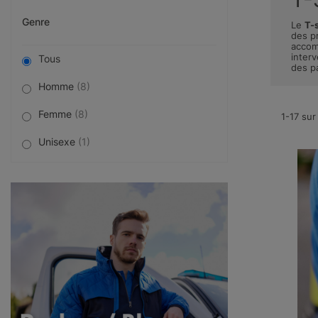
Genre
Le
T-
des pr
accom
inter
Tous
des pa
Homme
(8)
Femme
(8)
1-17 sur
Unisexe
(1)