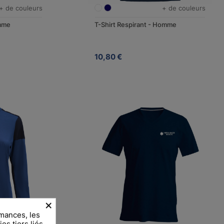
+ de couleurs
+ de couleurs
emme
T-Shirt Respirant - Homme
10,80 €
×
mances, les
es tiers liés