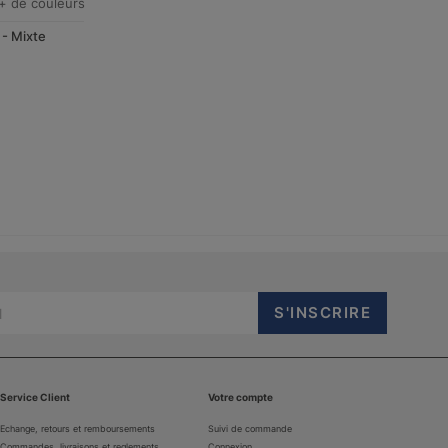
+ de couleurs
 - Mixte
Service Client
Votre compte
Echange, retours et remboursements
Suivi de commande
Commandes, livraisons et reglements
Connexion