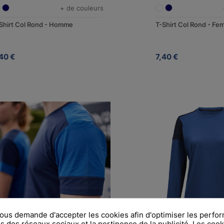
+ de couleurs
Shirt Col Rond - Homme
T-Shirt Col Rond - F
40 €
7,40 €
us demande d'accepter les cookies afin d'optimiser les perfor
s des réseaux sociaux et la pertinence de la publicité. Les cooki