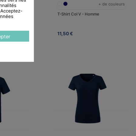
+ de couleurs
+ de couleurs
nnalités
. Acceptez-
gues Femme
T-Shirt Col V - Homme
données
11,50 €
pter