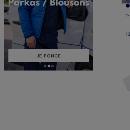
T-
1
JE FONCE
DÉ