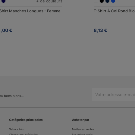
+ de couleurs
Shirt Manches Longues - Femme
T-Shirt À Col Rond Bio
4,00 €
8,13 €
 ou bons plans…
Catégories principales
Acheter par
Sabots bloc
Meilleures ventes
Chaussures médicales
Les mieux notés