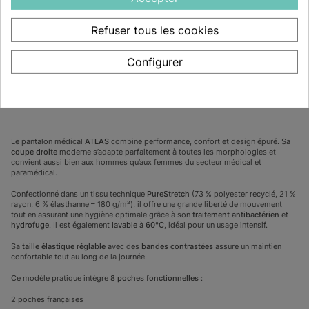
Informations complémentaires
Refuser tous les cookies
Conseils d’entretien
Configurer
Le pantalon médical
ATLAS
combine performance, confort et design épuré. Sa
coupe droite
moderne s’adapte parfaitement à toutes les morphologies et
convient aussi bien aux hommes qu’aux femmes du secteur médical et
paramédical.
Confectionné dans un tissu technique
PureStretch
(73 % polyester recyclé, 21 %
rayon, 6 % élasthanne – 180 g/m²), il offre une grande liberté de mouvement
tout en assurant une hygiène optimale grâce à son
traitement antibactérien
et
hydrofuge
. Il est également
lavable à 60°C
, idéal pour un usage intensif.
Sa
taille élastique réglable
avec des
bandes contrastées
assure un maintien
confortable tout au long de la journée.
Ce modèle pratique intègre
8 poches fonctionnelles
:
2 poches françaises