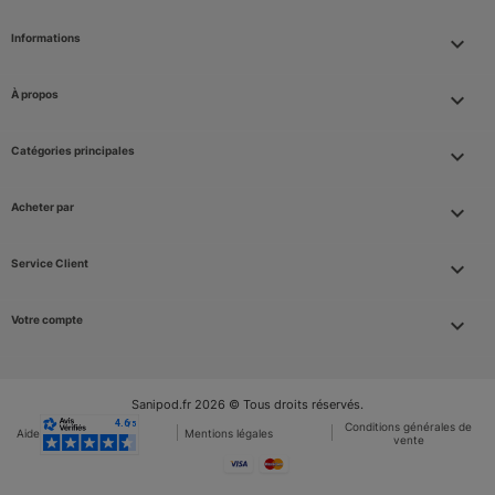
Informations
keyboard_arrow_down
À propos

Catégories principales

Acheter par

Service Client

Votre compte

Sanipod.fr 2026 © Tous droits réservés.
Conditions générales de
Aide et FAQ
Mentions légales
vente