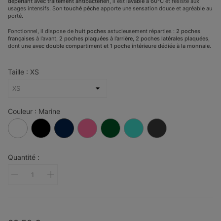
déperlant avec traitement antibactérien
, il est
lavable à 60°C
et résiste aux
usages intensifs. Son
touché pêche
apporte une sensation douce et agréable au
porté.
Fonctionnel, il dispose de
huit poches
astucieusement réparties :
2 poches
françaises
à l’avant,
2 poches plaquées à l’arrière, 2
poches latérales plaquées
,
dont
une avec double compartiment et
1 poche intérieure dédiée à la monnaie.
Taille : XS
Couleur : Marine
Blanc
Noir
Marine
Rose
Vert
Turquoise
Gris
Fonçé
Quantité :