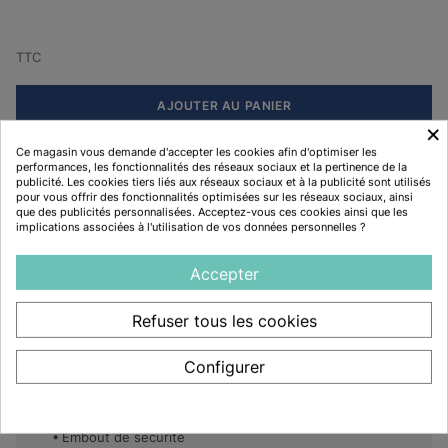
TTC
AJOUTER AU PANIER
×
Ce magasin vous demande d'accepter les cookies afin d'optimiser les
performances, les fonctionnalités des réseaux sociaux et la pertinence de la
Disponibilité :
En Stock
publicité. Les cookies tiers liés aux réseaux sociaux et à la publicité sont utilisés
pour vous offrir des fonctionnalités optimisées sur les réseaux sociaux, ainsi
fiche technique-levant-s24 :
Télécharger
que des publicités personnalisées. Acceptez-vous ces cookies ainsi que les
implications associées à l'utilisation de vos données personnelles ?
Description
Accepter
Refuser tous les cookies
Caractéristiques
Configurer
Normes CE 20345 Chaussures de sécurité
Antistatique
Antiperforation
Embout de sécurité