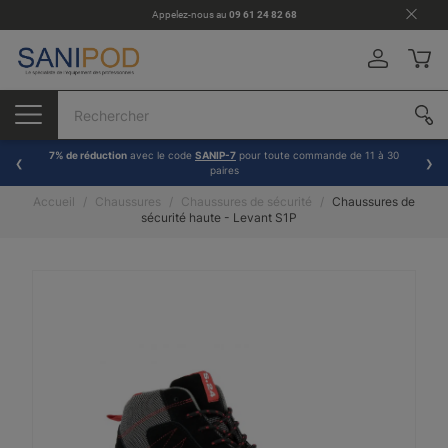
Appelez-nous au
09 61 24 82 68
7% de réduction
avec le code
SANIP-7
pour toute commande de 11 à 30
paires
Accueil
Chaussures
Chaussures de sécurité
Chaussures de
sécurité haute - Levant S1P