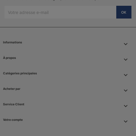
Informations
keyboard_arrow_down
À propos

Catégories principales

Acheter par

Service Client

Votre compte
