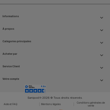
Informations
keyboard_arrow_down
À propos

Catégories principales

Acheter par

Service Client

Votre compte

Sanipod.fr 2026 © Tous droits réservés.
Conditions générales de
Aide et FAQ
Mentions légales
vente