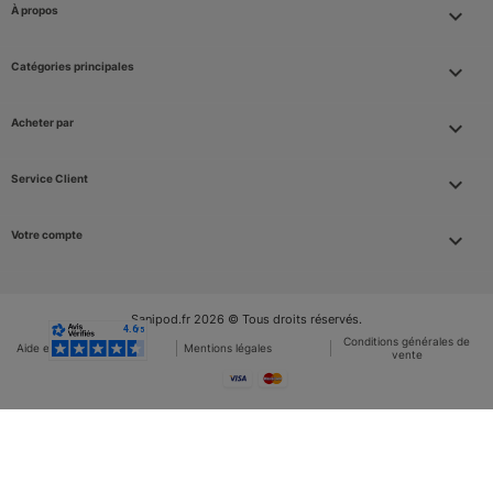
À propos

Catégories principales

Acheter par

Service Client

Votre compte

Sanipod.fr 2026 © Tous droits réservés.
Conditions générales de
Aide et FAQ
Mentions légales
vente