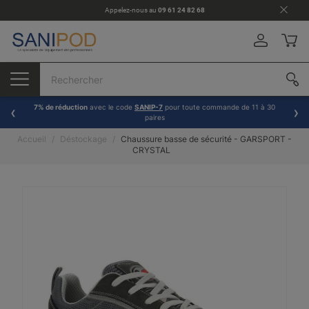
Appelez-nous au
09 61 24 82 68
7% de réduction
avec le code
SANIP-7
pour toute commande de 11 à 30
paires
Accueil
Déstockage
Chaussure basse de sécurité - GARSPORT -
CRYSTAL