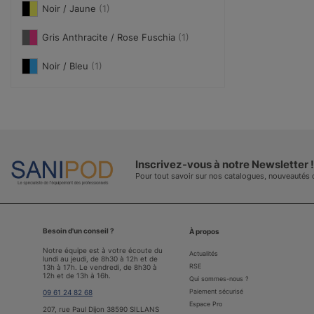
Noir / Jaune
(1)
Gris Anthracite / Rose Fuschia
(1)
Noir / Bleu
(1)
Inscrivez-vous à notre Newsletter !
Pour tout savoir sur nos catalogues, nouveautés
Besoin d'un conseil ?
À propos
Notre équipe est à votre écoute du
Actualités
lundi au jeudi, de 8h30 à 12h et de
RSE
13h à 17h. Le vendredi, de 8h30 à
12h et de 13h à 16h.
Qui sommes-nous ?
Paiement sécurisé
09 61 24 82 68
Espace Pro
207, rue Paul Dijon 38590 SILLANS