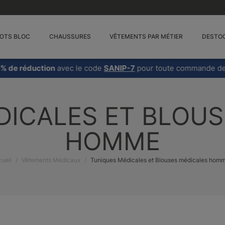
OTS BLOC
CHAUSSURES
VÊTEMENTS PAR MÉTIER
DESTO
éduction
avec le code
SANIP-7
pour toute commande de 11 à 3
DICALES ET BLOUS
HOMME
ueil
Vêtements Médicaux
Tuniques Médicales et Blouses médicales hom