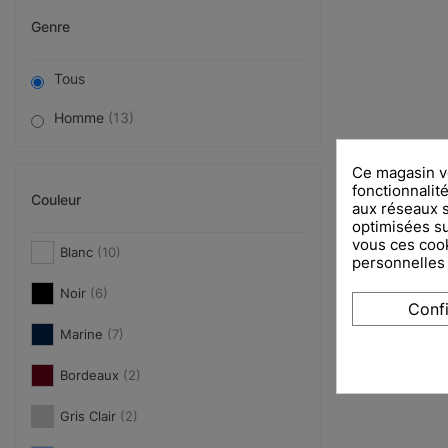
Genre
Tous
Homme
(13)
Ce magasin vo
fonctionnalité
Couleur
aux réseaux so
optimisées su
vous ces cook
Blanc
(10)
personnelles
Noir
(6)
Conf
Marine
(7)
Bordeaux
(2)
Gris Clair
(2)