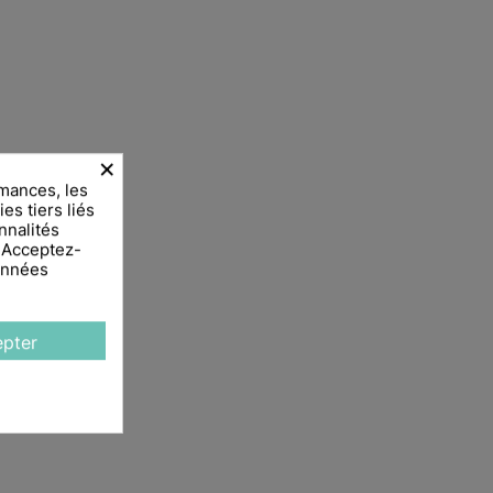
×
mances, les
es tiers liés
nnalités
. Acceptez-
données
pter