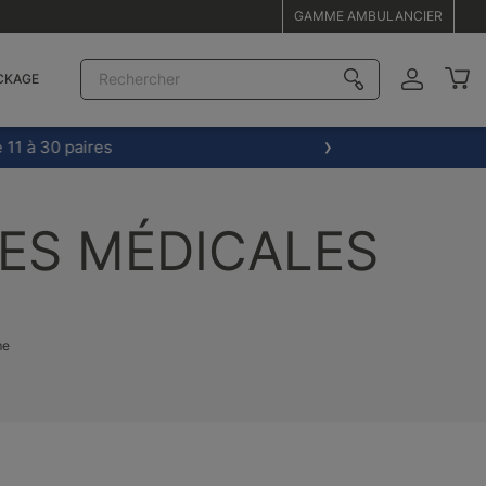
GAMME AMBULANCIER
CKAGE
0 paires
ES MÉDICALES
me