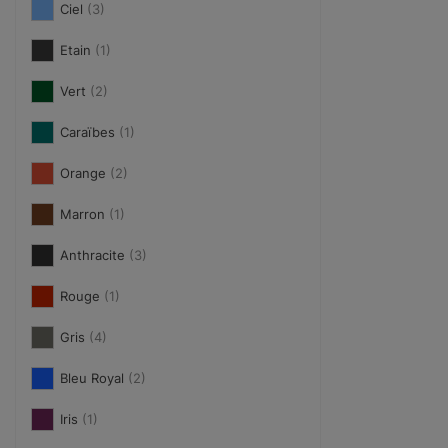
Ciel
(3)
Etain
(1)
Vert
(2)
Caraïbes
(1)
Orange
(2)
Marron
(1)
Anthracite
(3)
Rouge
(1)
Gris
(4)
Bleu Royal
(2)
Iris
(1)