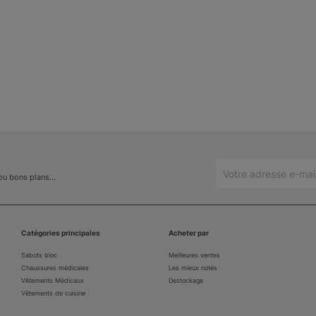
 ou bons plans…
Catégories principales
Acheter par
Sabots bloc
Meilleures ventes
Chaussures médicales
Les mieux notés
Vêtements Médicaux
Destockage
Vêtements de cuisine