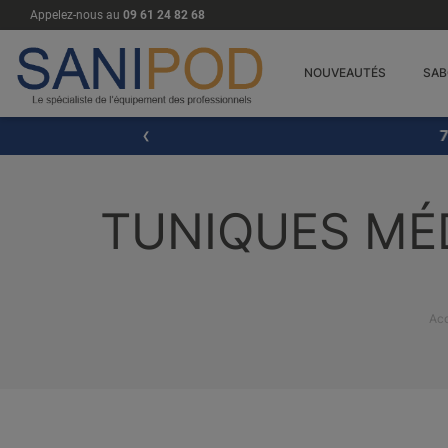
Appelez-nous au
09 61 24 82 68
NOUVEAUTÉS
SAB
7% de r
TUNIQUES MÉ
Acc