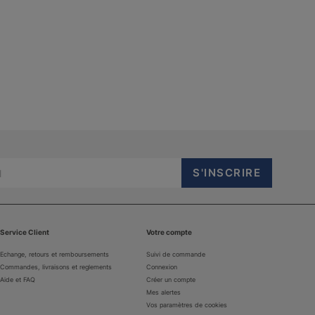
Service Client
Votre compte
Echange, retours et remboursements
Suivi de commande
Commandes, livraisons et reglements
Connexion
Aide et FAQ
Créer un compte
Mes alertes
Vos paramètres de cookies