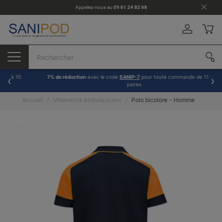
Appelez-nous au
09 61 24 82 68
7% de réduction
avec le code
SANIP-7
pour toute commande de 11 à 30
paires
Accueil
Vêtements Ambulanciers
Polo bicolore - Homme