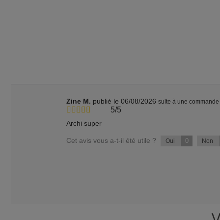
Zine M.
publié le 06/08/2026
suite à une commande
5/5
Archi super
Cet avis vous a-t-il été utile ?
0
Oui
Non
V