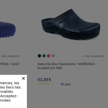
+ de couleurs
+ de couleurs
REPOSA - EASY
Sabot De Bloc Opératoire - NORDISKA -
KLIMAFLEX PRO
×
52,20 €
mances, les
16 avis
es tiers liés
nnalités
. Acceptez-
données