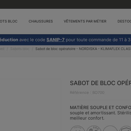
OTS BLOC
CHAUSSURES
VÊTEMENTS PAR MÉTIER
DESTO
éduction
avec le code
SANIP-7
pour toute commande de 11 à 3
eil
Sabots bloc
Sabot de bloc opératoire - NORDISKA - KLIMAFLEX CLAS
SABOT DE BLOC OPÉR
Référence : BO700
MATIÈRE SOUPLE ET CONFO
souple et amortissant. Stéril
meilleur confort.