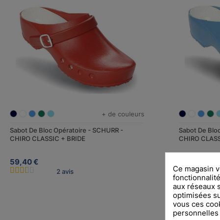
+ de couleurs
Sabot De Bloc Opératoire - SCHURR -
Sabot De Blo
CHIRO CLASSIC + BRIDE
CHIRO CLAS
59,40 €
55,44 €
Ce magasin vo
2 avis
fonctionnalité
aux réseaux so
optimisées su
vous ces cook
personnelles