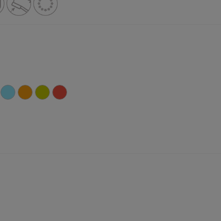
Fuchsia
Bleu
Orange
Jaune
Rouge
Clair