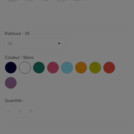
Pointure : 35
Couleur : Blanc
Bleu
Blanc
Vert
Fuchsia
Bleu
Orange
Jaune
Rouge
foncé
Clair
Mauve
Quantité :