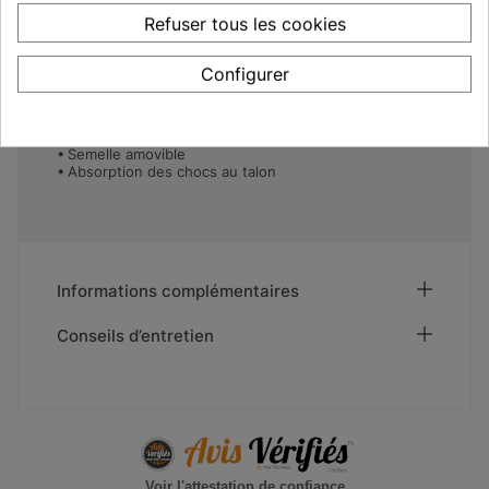
Caractéristiques
Refuser tous les cookies
Normes CE 20347 Chaussures de travail
ESD
Configurer
Made in Europe
Stérilisable à 135°C
SRC antidérapant - Résistance au glissement sur
tous types de sols
Semelle amovible
Absorption des chocs au talon
Informations complémentaires
Conseils d’entretien
Voir l'attestation de confiance