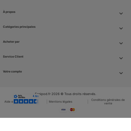
À propos

Catégories principales

Acheter par

Service Client

Votre compte

Sanipod.fr 2026 © Tous droits réservés.
Conditions générales de
Aide et FAQ
Mentions légales
vente