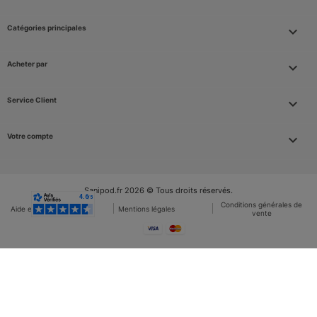
Catégories principales

Acheter par

Service Client

Votre compte

Sanipod.fr 2026 © Tous droits réservés.
Conditions générales de
Aide et FAQ
Mentions légales
vente