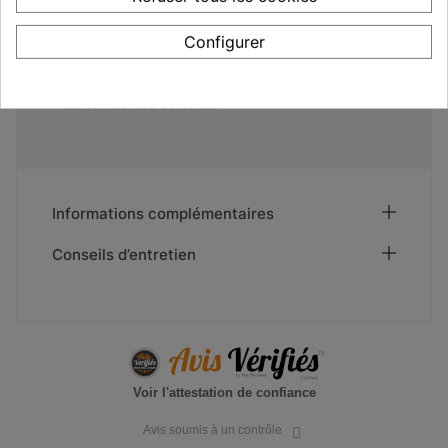
Made in Europe
SRC antidérapant - Résistance au glissement sur
Configurer
tous types de sols
Semelle amovible
Absorption des chocs au talon
Norme Antibacterial : traitement qui limite la
croissance des bactéries
Informations complémentaires
Conseils d’entretien
Voir l'attestation de confiance
Avis soumis à un contrôle