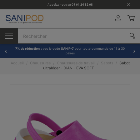
Appelez-nous au
09 61 24 82 68
7% de réduction
avec le code
SANIP-7
pour toute commande de 11 à 30
paires
Accueil
Chaussures
Chaussures de travail
Sabots
Sabot
ultraléger - DIAN - EVA SOFT