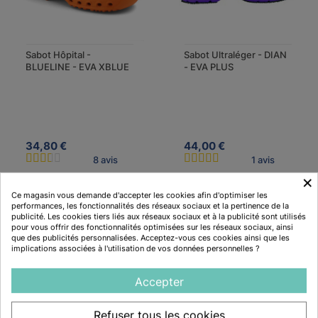
Sabot Hôpital -
Sabot Ultraléger - DIAN
BLUELINE - EVA XBLUE
- EVA PLUS
34,80 €
44,00 €
8 avis
1 avis
×
Ce magasin vous demande d'accepter les cookies afin d'optimiser les
performances, les fonctionnalités des réseaux sociaux et la pertinence de la
publicité. Les cookies tiers liés aux réseaux sociaux et à la publicité sont utilisés
Description
pour vous offrir des fonctionnalités optimisées sur les réseaux sociaux, ainsi
que des publicités personnalisées. Acceptez-vous ces cookies ainsi que les
implications associées à l'utilisation de vos données personnelles ?
Accepter
Caractéristiques
Normes CE 20347 Chaussures de travail
Refuser tous les cookies