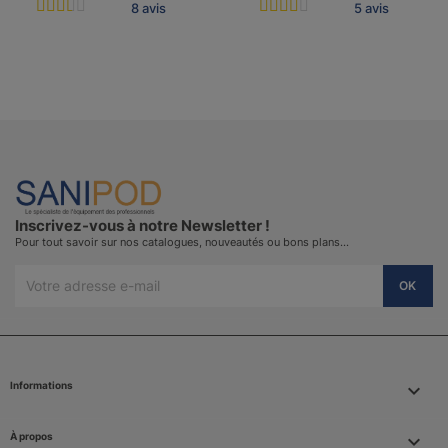
8 avis
5 avis
Inscrivez-vous à notre Newsletter !
Pour tout savoir sur nos catalogues, nouveautés ou bons plans…
Informations
keyboard_arrow_down
À propos
