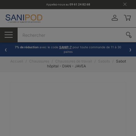
Appelez-nous au
09 61 24 82 68
7% de réduction
avec le code
SANIP-7
pour toute commande de 11 à 30
paires
Accueil
Chaussures
Chaussures de travail
Sabots
Sabot
hôpital - DIAN - JAVEA