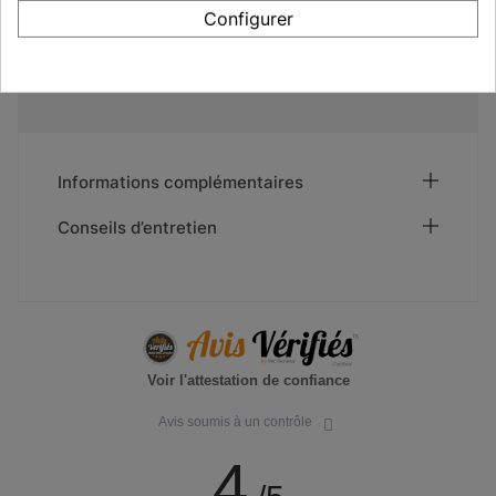
Normes CE 20347 Chaussures de travail
Configurer
Made in Europe
SRC antidérapant - Résistance au glissement sur
tous types de sols
Informations complémentaires
Conseils d’entretien
Voir l'attestation de confiance
Avis soumis à un contrôle
4