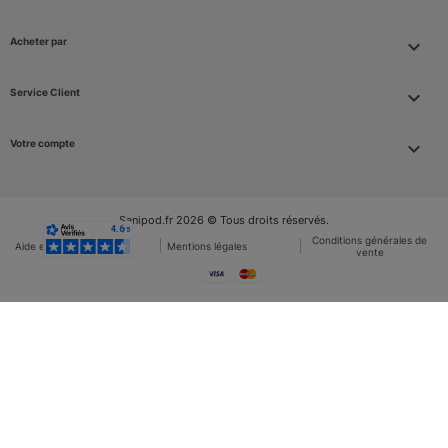
Acheter par

Service Client

Votre compte

Sanipod.fr 2026 © Tous droits réservés.
Conditions générales de
Aide et FAQ
Mentions légales
vente