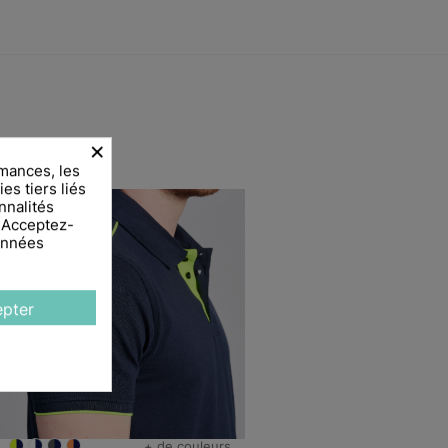
×
mances, les
es tiers liés
nnalités
. Acceptez-
données
pter
+ de couleurs