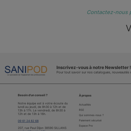
Contactez-nous p
V
Inscrivez-vous à notre Newsletter !
Pour tout savoir sur nos catalogues, nouveautés
Besoin d'un conseil ?
À propos
Notre équipe est à votre écoute du
Actualités
lundi au jeudi, de 8h30 à 12h et de
RSE
13h à 17h. Le vendredi, de 8h30 à
12h et de 13h à 16h.
Qui sommes-nous ?
Paiement sécurisé
09 61 24 82 68
Espace Pro
207, rue Paul Dijon 38590 SILLANS