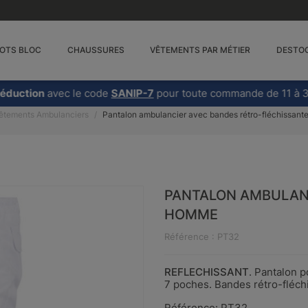
OTS BLOC
CHAUSSURES
VÊTEMENTS PAR MÉTIER
DESTO
éduction
avec le code
SANIP-7
pour toute commande de 11 à 3
êtements Ambulanciers
Pantalon ambulancier avec bandes rétro-fléchissan
PANTALON AMBULANC
HOMME
Référence : PT32
REFLECHISSANT
. Pantalon p
7 poches. Bandes rétro-fléch
Référence: PT32