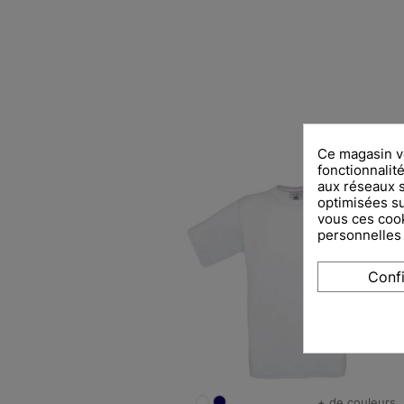
Ce magasin vo
fonctionnalité
aux réseaux so
optimisées su
vous ces cook
personnelles
Conf
+ de couleurs