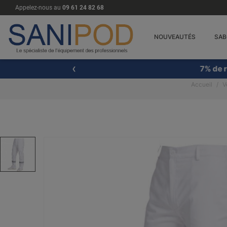
Appelez-nous au
09 61 24 82 68
NOUVEAUTÉS
SAB
7% de r
Accueil
V