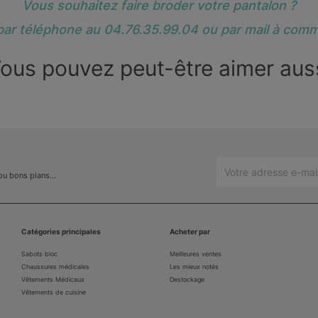
Vous souhaitez faire broder votre pantalon ?
ar téléphone au 04.76.35.99.04 ou par mail à comm
ous pouvez peut-être aimer aus
 ou bons plans…
Catégories principales
Acheter par
Sabots bloc
Meilleures ventes
Chaussures médicales
Les mieux notés
Vêtements Médicaux
Destockage
Vêtements de cuisine