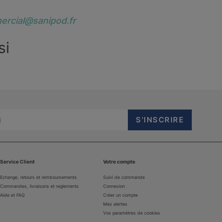
ercial@sanipod.fr
si
Service Client
Votre compte
Echange, retours et remboursements
Suivi de commande
Commandes, livraisons et reglements
Connexion
Aide et FAQ
Créer un compte
Mes alertes
Vos paramètres de cookies