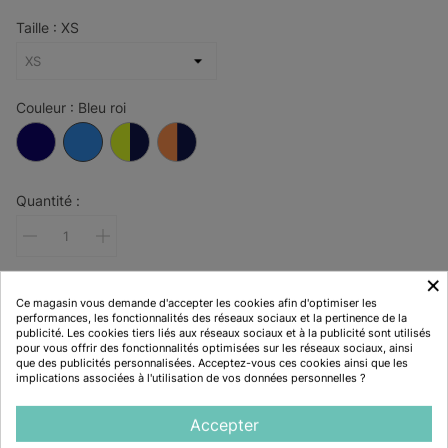
Taille : XS
Couleur : Bleu roi
Bleu
Bleu
Marine/Jaune
Marine/Orange
marine
roi
Quantité :
×
Ce magasin vous demande d'accepter les cookies afin d'optimiser les
performances, les fonctionnalités des réseaux sociaux et la pertinence de la
38,23 €
publicité. Les cookies tiers liés aux réseaux sociaux et à la publicité sont utilisés
pour vous offrir des fonctionnalités optimisées sur les réseaux sociaux, ainsi
que des publicités personnalisées. Acceptez-vous ces cookies ainsi que les
implications associées à l'utilisation de vos données personnelles ?
TTC
Accepter