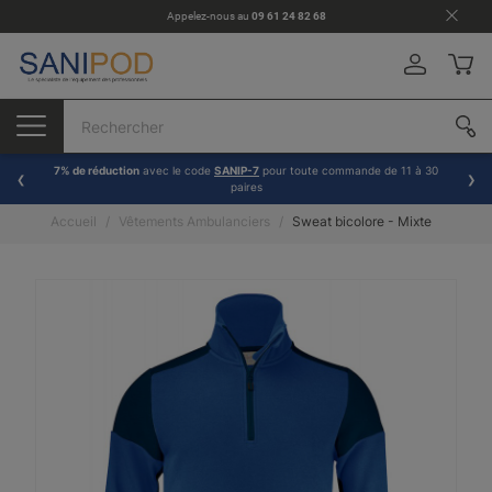
Appelez-nous au
09 61 24 82 68
7% de réduction
avec le code
SANIP-7
pour toute commande de 11 à 30
paires
Accueil
Vêtements Ambulanciers
Sweat bicolore - Mixte