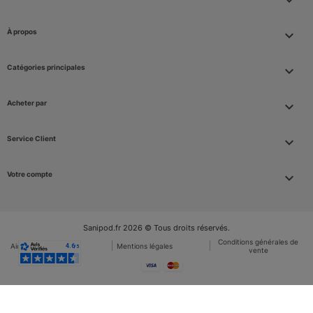
À propos

Catégories principales

Acheter par

Service Client

Votre compte

Sanipod.fr 2026 © Tous droits réservés.
Conditions générales de
Aide et FAQ
Mentions légales
vente