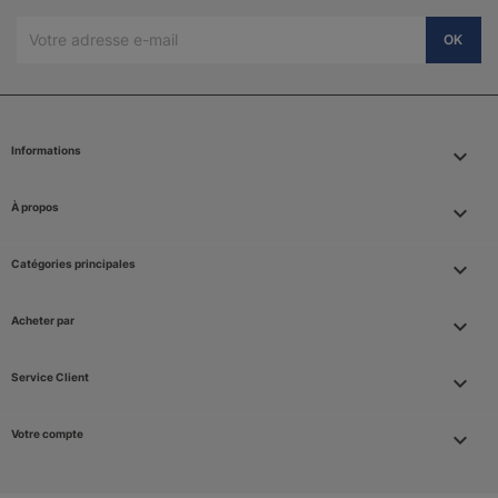
Informations
keyboard_arrow_down
À propos

Catégories principales

Acheter par

Service Client

Votre compte
