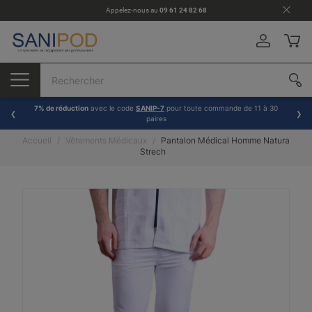
Appelez-nous au
09 61 24 82 68
7% de réduction
avec le code
SANIP-7
pour toute commande de 11 à 30
paires
Accueil
Vêtements Médicaux
Pantalon Médical Homme Natura
Strech